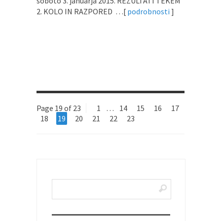
soboto 3. januarja 2015. REZULTATI TEKEM
2. KOLO IN RAZPORED …[
podrobnosti
]
Page 19 of 23
1
…
14
15
16
17
18
19
20
21
22
23