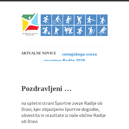
AKTUALNE NOVICE
Rezultati 14. Prvomajskega cross
countrya Radlje 2026
Štirinajstič zapored je Športna zveza Radlje v
sodelovanju s...
14.Prvomajski cross country Radlje 2026
Pozdravljeni …
1. MAJ 2026 - Športna zveza Radlje bo v...
na spletni strani Športne zveze Radlje ob
22. redna Skupščina Športne zveze Radlje
Dravi, kjer objavljamo športne dogodke,
ob Dravi
obvestila in rezultate iz naše občine Radlje
Športna zveza Radlje ob Dravi vabi vse člane in...
ob Dravi.
Bowling liga bajta 2025/26