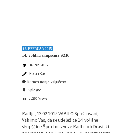
16. FEBRUAR 2015
14. volilna skupščina ŠZR
16. feb 2015
Bojan Kus
Komentiranje izključeno
Splošno
21260 Views
Radlje, 13.02.2015 VABILO Spoštovani,
Vabimo Vas, da se udeležite 14. volilne
skupščine Športne zveze Radlje ob Dravi, ki
bo v petek, 13.03.2015 ob 17,30 h v prostorih