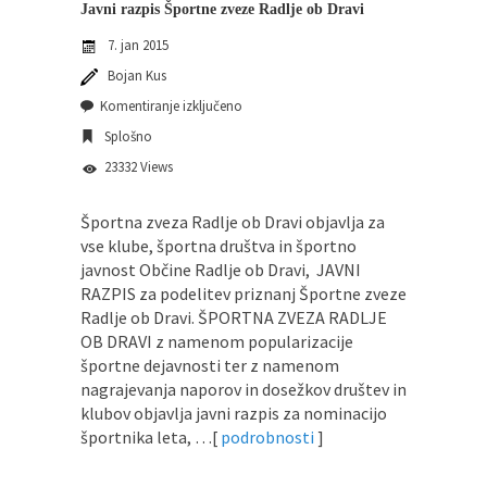
Javni razpis Športne zveze Radlje ob Dravi
7. jan 2015
Bojan Kus
Komentiranje izključeno
Splošno
23332 Views
Športna zveza Radlje ob Dravi objavlja za
vse klube, športna društva in športno
javnost Občine Radlje ob Dravi, JAVNI
RAZPIS za podelitev priznanj Športne zveze
Radlje ob Dravi. ŠPORTNA ZVEZA RADLJE
OB DRAVI z namenom popularizacije
športne dejavnosti ter z namenom
nagrajevanja naporov in dosežkov društev in
klubov objavlja javni razpis za nominacijo
športnika leta, …[
podrobnosti
]