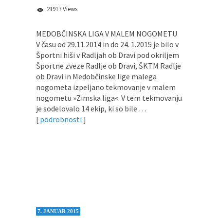
21917 Views
MEDOBČINSKA LIGA V MALEM NOGOMETU
V času od 29.11.2014 in do 24. 1.2015 je bilo v
Športni hiši v Radljah ob Dravi pod okriljem
Športne zveze Radlje ob Dravi, ŠKTM Radlje
ob Dravi in Medobčinske lige malega
nogometa izpeljano tekmovanje v malem
nogometu »Zimska liga«. V tem tekmovanju
je sodelovalo 14 ekip, ki so bile …
[
podrobnosti
]
7. JANUAR 2015