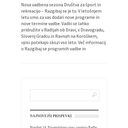
Nova vadbena sezona Društva za šport in
Pričela se je nova sezona bowlanja v Bowling
rekreacijo – Razgibaj se je tu. V letošnjem
ligi...
letu smo za vas dodali nove programe in
Mini olimpijada 2025
nove termine vadbe. Vadbi se lahko
pridružite v Radljah ob Dravi, v Dravogradu,
Športna zveza Radlje ob Dravi, je v sodelovanju
Slovenj Gradcu in Ravnah na Koroškem,
z...
vpisi potekajo skozi vso leto. Več informacij
o Razgibaj se programih vadbe in
NAJNOVEJŠI PRISPEVKI
Rezultati 14. Prvomajskega cross countrya Radlje