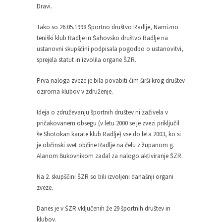
Dravi.
Pričela se je nova sezona bowlanja v Bowling
ligi...
Tako so 26.05.1998 Športno društvo Radlje, Namizno
teniški klub Radlje in Šahovsko društvo Radlje na
Mini olimpijada 2025
ustanovni skupščini podpisala pogodbo o ustanovitvi,
Športna zveza Radlje ob Dravi, je v sodelovanju
sprejela statut in izvolila organe ŠZR.
z...
Prva naloga zveze je bila povabiti čim širši krog društev
oziroma klubov v združenje.
Ideja o združevanju športnih društev ni zaživela v
pričakovanem obsegu (v letu 2000 se je zvezi priključil
še Shotokan karate klub Radlje) vse do leta 2003, ko si
je občinski svet občine Radlje na čelu z županom g.
Alanom Bukovnikom zadal za nalogo aktiviranje ŠZR.
Na 2. skupščini ŠZR so bili izvoljeni današnji organi
zveze.
Danes je v ŠZR vključenih že 29 športnih društev in
klubov.