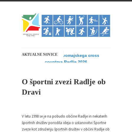
AKTUALNE NOVICE
Rezultati 14. Prvomajskega cross
countrya Radlje 2026
Štirinajstič zapored je Športna zveza Radlje v
sodelovanju s...
O športni zvezi Radlje ob
14.Prvomajski cross country Radlje 2026
Dravi
1. MAJ 2026 - Športna zveza Radlje bo v...
22. redna Skupščina Športne zveze Radlje
ob Dravi
V letu 1998 se je na pobudo občine Radlje in nekaterih
Športna zveza Radlje ob Dravi vabi vse člane in...
športnih društev porodila ideja o ustanovitvi Športne
zveze kot združenju športnih društev v občini Radlje ob
Bowling liga bajta 2025/26