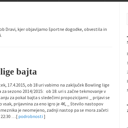
ob Dravi vabi vse člane in...
Pričela se je n
Bowling liga bajta 2025/26
Mini olimpij
 ob Dravi, je v sodelovanju z...
ob Dravi, kjer objavljamo športne dogodke, obvestila in
.
lige bajta
tek, 17.4.2015, ob 18 uri vabimo na zaključek Bowling lige
a za sezono 2014/2015: ob 18. uri s začne tekmovanje v
anju za pokal bajta s sledečimi propozicijami: _ prijavi se
o vsak, prijavnina za eno igro je 4€, _ število nastopov
meznika je neomejeno, zadnji nastop pa se mora začeti
 22:30 …[
podrobnosti
]