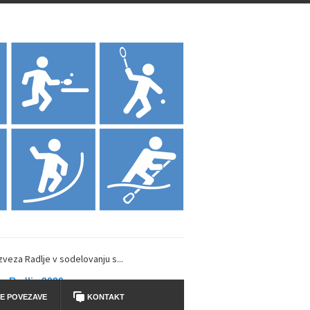
zveza Radlje v sodelovanju s...
y Radlje 2026
E POVEZAVE
KONTAKT
Dravi