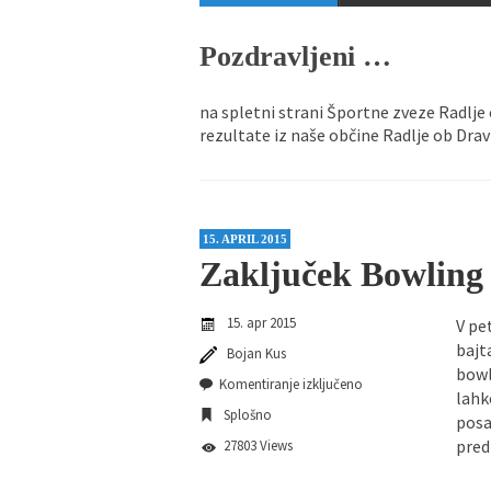
Športna zveza Radlje 
Pozdravljeni …
Športna zveza Radlje
na spletni strani Športne zveze Radlje 
rezultate iz naše občine Radlje ob Dravi
15. APRIL 2015
Zaključek Bowling 
15. apr 2015
V pe
bajt
Bojan Kus
bowl
Komentiranje izključeno
lahk
Splošno
posa
pred
27803 Views