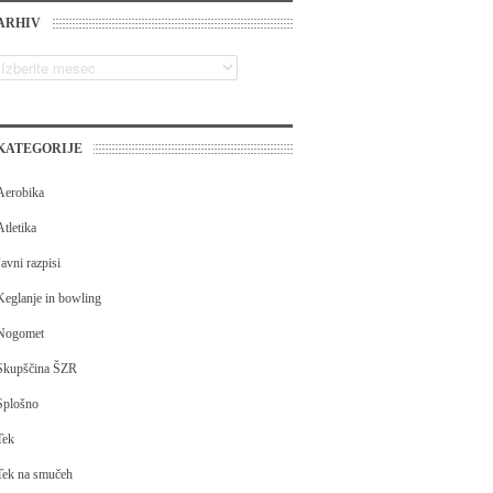
ARHIV
KATEGORIJE
Aerobika
Atletika
Javni razpisi
Keglanje in bowling
Nogomet
Skupščina ŠZR
Splošno
Tek
Tek na smučeh