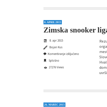
8. APRIL 2015
Zimska snooker lig
8. apr 2015
Rezu
orga
Bojan Kus
mest
Komentiranje izključeno
Slov
Splošno
Hval
doma
27276 Views
uvr
26. MAREC 2015