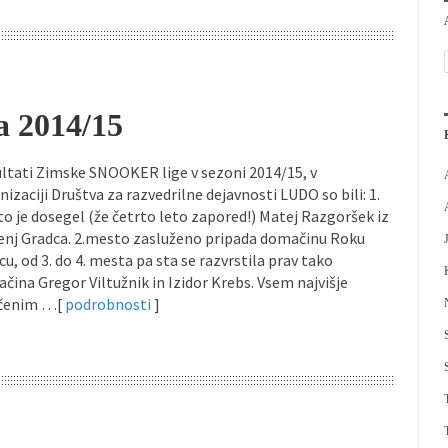
a 2014/15
ltati Zimske SNOOKER lige v sezoni 2014/15, v
nizaciji Društva za razvedrilne dejavnosti LUDO so bili: 1.
o je dosegel (že četrto leto zapored!) Matej Razgoršek iz
enj Gradca. 2.mesto zasluženo pripada domačinu Roku
cu, od 3. do 4. mesta pa sta se razvrstila prav tako
čina Gregor Viltužnik in Izidor Krebs. Vsem najvišje
ščenim …[
podrobnosti
]