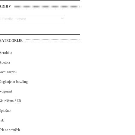
ARHIV
KATEGORIJE
Aerobika
Atletika
Javni razpisi
Keglanje in bowling
Nogomet
Skupščina ŠZR
Splošno
Tek
Tek na smučeh