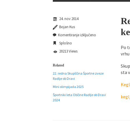
Športna zveza Radlje 
Re
24. nov 2014
Športna zveza Radlje
Bojan Kus
ke
Komentiranje izključeno
Splošno
Po t
20213 Views
vrhu
Skup
Related
sta 
22. redna Skupščina Športne zveze
Radlje ob Dravi
Keg
Mini olimpijada 2025
Športniki leta Občine Radlje ob Dravi
kegl
2024