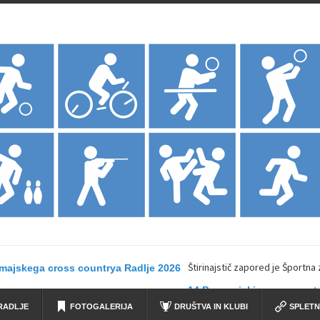
Štirinajstič zapored je Športna 
omajskega cross countrya Radlje 2026
14.Prvomajski cross countr
RADLJE
FOTOGALERIJA
DRUŠTVA IN KLUBI
SPLETN
a zveza Radlje bo v...
22. redna Skupščina Športne zveze Radlje ob 