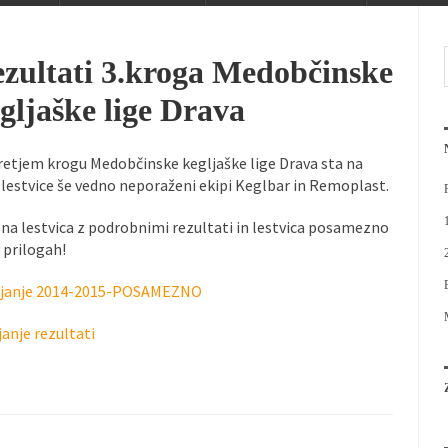
ob Dravi vabi vse člane in...
Pričela se je n
Bowling liga bajta 2025/26
Mini olimpij
zultati 3.kroga Medobčinske
 ob Dravi, je v sodelovanju z...
gljaške lige Drava
retjem krogu Medobčinske kegljaške lige Drava sta na
 lestvice še vedno neporaženi ekipi Keglbar in Remoplast.
na lestvica z podrobnimi rezultati in lestvica posamezno
v prilogah!
ljanje 2014-2015-POSAMEZNO
janje rezultati