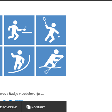
zveza Radlje v sodelovanju s...
y Radlje 2026
E POVEZAVE
KONTAKT
Dravi