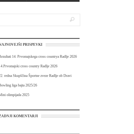
ova sezona bowlanja v Bowling ligi...
ada 2025
NAJNOVEJŠI PRISPEVKI
Rezultati 14. Prvomajskega cross countrya Radlje 2026
14.Prvomajski cross country Radlje 2026
22. redna Skupščina Športne zveze Radlje ob Dravi
Bowling liga bajta 2025/26
Mini olimpijada 2025
ZADNJI KOMENTARJI