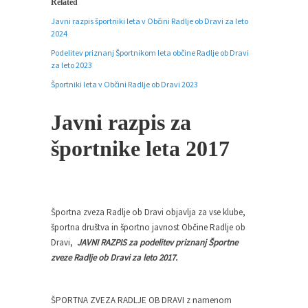
Related
Pričela se je nova sezona bowlanja v Bowling
Javni razpis športniki leta v Občini Radlje ob Dravi za leto
ligi...
2024
Podelitev priznanj Športnikom leta občine Radlje ob Dravi
Mini olimpijada 2025
za leto 2023
Športna zveza Radlje ob Dravi, je v sodelovanju
Športniki leta v Občini Radlje ob Dravi 2023
z...
Javni razpis za
športnike leta 2017
Športna zveza Radlje ob Dravi objavlja za vse klube,
športna društva in športno javnost Občine Radlje ob
Dravi,
JAVNI RAZPIS za podelitev priznanj Športne
zveze Radlje ob Dravi za leto 2017.
ŠPORTNA ZVEZA RADLJE OB DRAVI z namenom