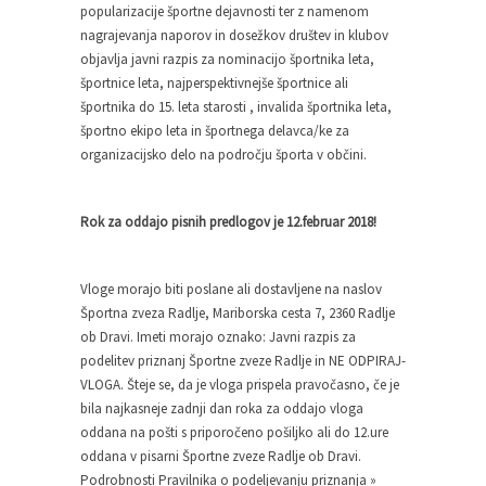
popularizacije športne dejavnosti ter z namenom
nagrajevanja naporov in dosežkov društev in klubov
objavlja javni razpis za nominacijo športnika leta,
športnice leta, najperspektivnejše športnice ali
športnika do 15. leta starosti , invalida športnika leta,
športno ekipo leta in športnega delavca/ke za
organizacijsko delo na področju športa v občini.
Rok za oddajo pisnih predlogov je 12.februar 2018!
Vloge morajo biti poslane ali dostavljene na naslov
Športna zveza Radlje, Mariborska cesta 7, 2360 Radlje
ob Dravi. Imeti morajo oznako: Javni razpis za
podelitev priznanj Športne zveze Radlje in NE ODPIRAJ-
VLOGA. Šteje se, da je vloga prispela pravočasno, če je
bila najkasneje zadnji dan roka za oddajo vloga
oddana na pošti s priporočeno pošiljko ali do 12.ure
oddana v pisarni Športne zveze Radlje ob Dravi.
Podrobnosti Pravilnika o podeljevanju priznanja »