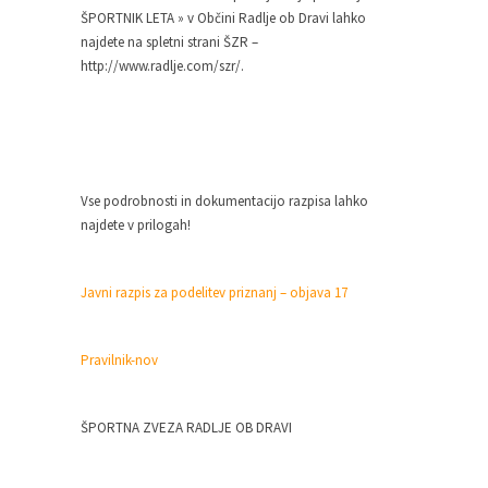
ŠPORTNIK LETA » v Občini Radlje ob Dravi lahko
najdete na spletni strani ŠZR –
http://www.radlje.com/szr/.
Vse podrobnosti in dokumentacijo razpisa lahko
najdete v prilogah!
Javni razpis za podelitev priznanj – objava 17
Pravilnik-nov
ŠPORTNA ZVEZA RADLJE OB DRAVI