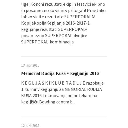
lige. Končni rezultati ekip in lestvici ekipno
Pričela se je nova sezona bowlanja v Bowling
in posamezno so vidni v prilogah! Prav tako
ligi...
lahko vidite rezultate SUPERPOKALA!
KopijaKopijaKegljanje 2016-2017-1
Mini olimpijada 2025
kegljanje rezultati SUPERPOKAL-
Športna zveza Radlje ob Dravi, je v sodelovanju
posamezno SUPERPOKAL-dvojice
z...
SUPERPOKAL-kombinacija
13. apr 2016
Memorial Rudija Kusa v kegljanju 2016
K E G L J A Š K I K L U B R A D L J E razpisuje
1. turnir v kegljanju za MEMORIAL RUDIJA
KUSA 2016 Tekmovanje bo potekalo na
kegljišču Bowling centra b...
12. okt 2015