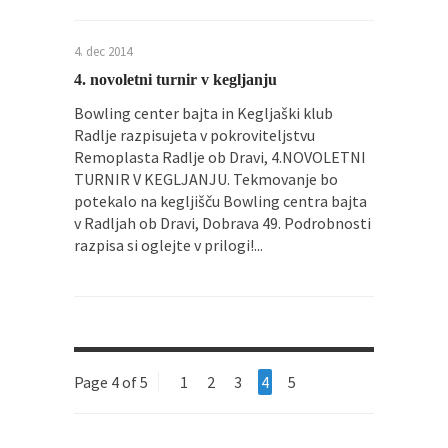
4. dec 2014
4. novoletni turnir v kegljanju
Bowling center bajta in Kegljaški klub
Radlje razpisujeta v pokroviteljstvu
Remoplasta Radlje ob Dravi, 4.NOVOLETNI
TURNIR V KEGLJANJU. Tekmovanje bo
potekalo na kegljišču Bowling centra bajta
v Radljah ob Dravi, Dobrava 49. Podrobnosti
razpisa si oglejte v prilogi!...
Page 4 of 5
1
2
3
4
5